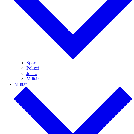
Sport
Polizei
Justiz
Militär
Militär