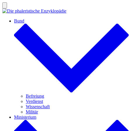
Zum
Inhalt
Suche
ein-/ausblenden
springen
Bund
Befreiung
Verdienst
Wissenschaft
Militär
Ministerium