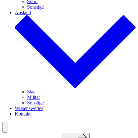
Sport
Sonstige
Ausland
Staat
Militär
Sonstige
Wissenswertes
Kontakt
Menü
Suchen