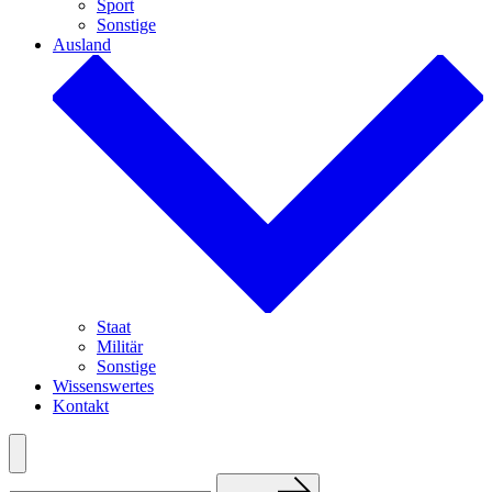
Sport
Sonstige
Ausland
Staat
Militär
Sonstige
Wissenswertes
Kontakt
Menü
Suchen