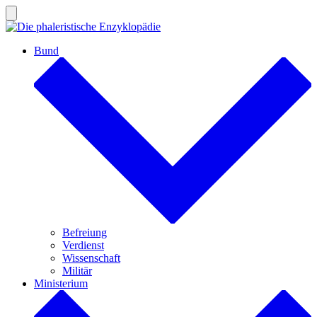
Zum
Inhalt
Suche
ein-/ausblenden
springen
Bund
Befreiung
Verdienst
Wissenschaft
Militär
Ministerium