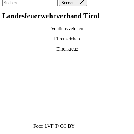
nach:
Senden
Landesfeuerwehrverband Tirol
Verdienstzeichen
Ehrenzeichen
Ehrenkreuz
Foto:
LVF T/
CC BY
In Tirol gewährleisten rund 336 freiwillige Feuerwehren, 19
Betriebsfeuerwehren und eine Berufsfeuerwehr die Sicherheit von
circa 772.000 Einwohnern. Der Tiroler Landesfeuerwehrverband,
dessen Verantwortungsbereich und Organisation im Tiroler
Feuerwehrgesetz geregelt ist, ist hierfür zuständig. Die Geschichte
der Feuerwehren in Tirol reicht bis ins Jahr 1831 zurück, als die
Betriebsfeuerwehr der Tabakfabrik in Schwaz gegründet wurde.
Heute ist der Landesfeuerwehrverband stolz auf seine 35.000
Mitglieder, die die Sicherheit der Bevölkerung gewährleisten.