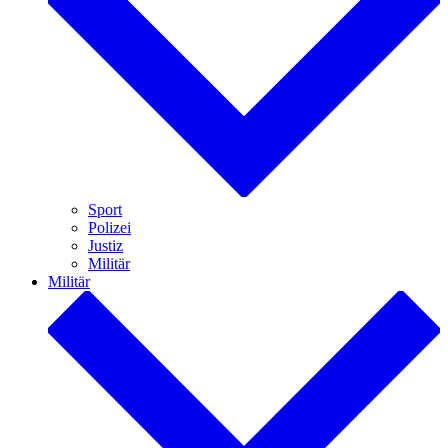
Sport
Polizei
Justiz
Militär
Militär