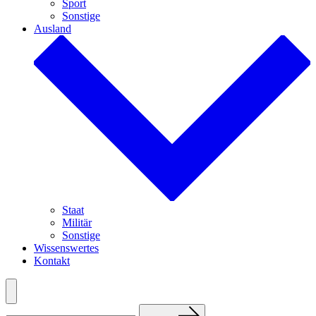
Sport
Sonstige
Ausland
Staat
Militär
Sonstige
Wissenswertes
Kontakt
Menü
Suchen