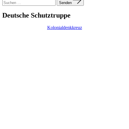
nach:
Senden
Deutsche Schutztruppe
Kolonialdenkkreuz
Foto: STK Lettenreuth/ CC
BY-NC
Das Traditionskontingent Deutsche Schutztruppe wurde als
Abteilung der Soldaten- und Traditionskameradschaft Lettenreuth
gegründet und soll an die wechselhafte Geschichte der Deutschen
Kolonien auf vielen Kontinenten dieser Erde erinnern. Das
Protektorat über das Traditionskontingent Deutsche Schutztruppe
hat der Nachfahre des großen Kolonialgenerals Paul von Lettow-
Vorbeck, Herr Patentanwalt Dipl.-Ing. Christian von Lettow-
Vorbeck
Foto: STK Lettenreuth/ CC BY-NC
Impressum