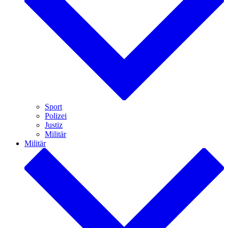
Sport
Polizei
Justiz
Militär
Militär