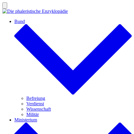
Zum
Inhalt
Suche
ein-/ausblenden
springen
Bund
Befreiung
Verdienst
Wissenschaft
Militär
Ministerium